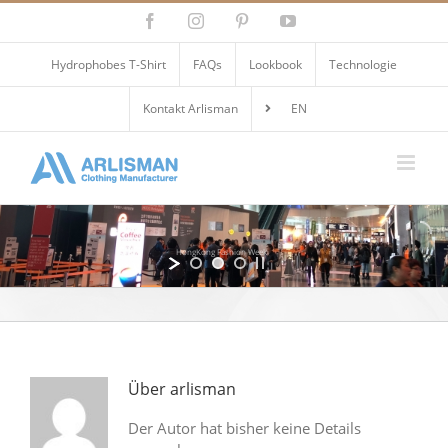
Zum
Facebook
Instagram
Pinterest
YouTube
Inhalt
springen
Hydrophobes T-Shirt
FAQs
Lookbook
Technologie
Kontakt Arlisman
EN
HongKong Fashion Week
Über
arlisman
Der Autor hat bisher keine Details