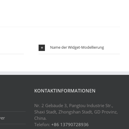
Name der Widget-Modellierung
KONTAKTINFORMATIONEN
Nr. 2 Gebäude 3, Pangtou Industrie Str.,
Shaxi Stadt, Zhongshan Stadt, GD Provinz,
ver
China.
Telefon:
+86 13790728936