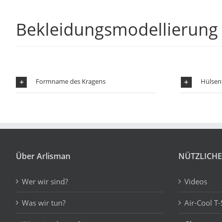
Bekleidungsmodellierung 
Formname des Kragens
Hülse
Über Arlisman
NÜTZLICHE
Wer wir sind?
Videos
Was wir tun?
Air-Cool T-