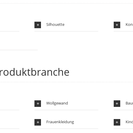
Silhouette
Kon
produktbranche
Wollgewand
Bau
Frauenkleidung
Kin