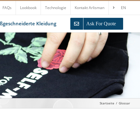
FAQs
Lookbook
Technologie
Kontakt Arlisman
EN
geschneiderte Kleidung
Ask For Quote
Startseite
Glossar