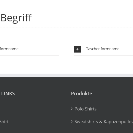
Begriff
nformname
Taschenformname
 LINKS
Produkte
Polo Shirts
Shirt
Sweatshirts & Kapuzenpullo